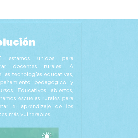
olución
 estamos unidos para
rar docentes rurales. A
e las tecnologías educativas,
pañamiento pedagógico y
ursos Educativos abiertos,
mamos escuelas rurales para
ntar el aprendizaje de los
tes más vulnerables.