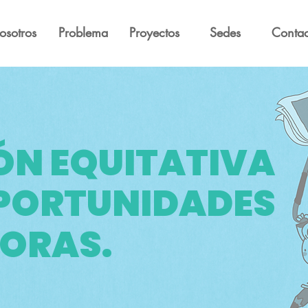
osotros
Problema
Proyectos
Sedes
Contac
ÓN
EQUITATIVA
PORTUNIDADES
ORAS.