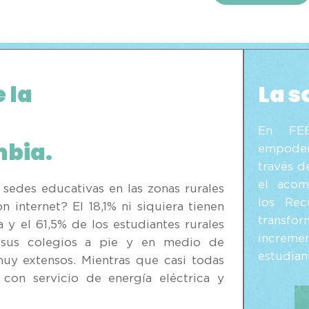
 la
La s
En FEE
mbia.
empode
través d
el acom
 sedes educativas en las zonas rurales
los Rec
 internet? El 18,1% ni siquiera tienen
transfor
a y el 61,5% de los estudiantes rurales
increme
 sus colegios a pie y en medio de
estudian
muy extensos. Mientras que casi todas
 con servicio de energía eléctrica y