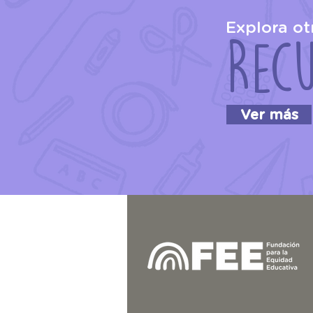
Explora o
Rec
Ver más