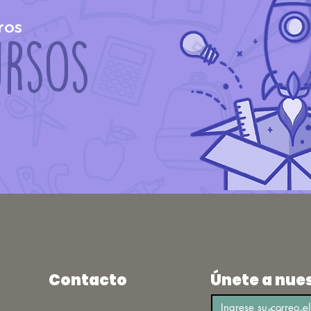
tros
ursos
Contacto
Únete a nue