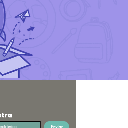
stra
Enviar