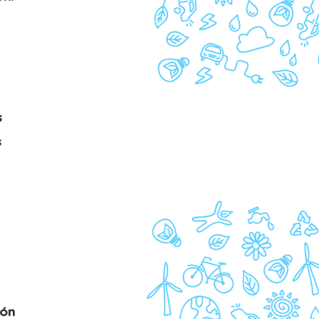
s
s
ión